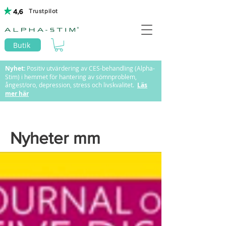
Trustpilot
Butik
Nyhet:
Positiv utvärdering av CES-behandling (Alpha-
Stim) i hemmet för hantering av sömnproblem,
ångest/oro, depression, stress och livskvalitet.
Läs
mer här
Nyheter mm