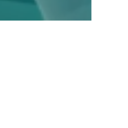
Ny utvärdering av Alpha-
Stim AID behandling av
vuxna med generellt
ångestsyndrom visade
positiva resultat. Studien
utfördes av
Northamptonshire
Healthcare, NHS