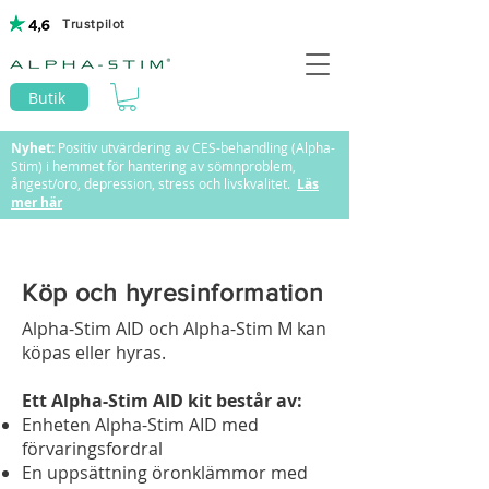
Trustpilot
Butik
Nyhet:
Positiv utvärdering av CES-behandling (Alpha-
Stim) i hemmet för hantering av sömnproblem,
ångest/oro, depression, stress och livskvalitet.
Läs
mer här
Köp och hyresinformation
Alpha-Stim AID och Alpha-Stim M kan
köpas eller hyras.
Ett Alpha-Stim AID kit består av:
Enheten Alpha-Stim AID med
förvaringsfordral
En uppsättning öronklämmor med