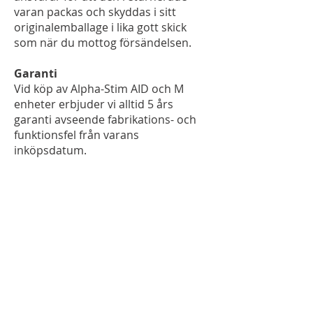
varan packas och skyddas i sitt
originalemballage i lika gott skick
som när du mottog försändelsen.
Garanti
Vid köp av Alpha-Stim AID och M
enheter erbjuder vi alltid 5 års
garanti avseende fabrikations- och
funktionsfel från varans
inköpsdatum.
För att kunna göra garantin gällande
ska du vårda produkten noga och
inte utsätta den för onormalt slitage,
yttre åverkan, och bara använda den
som avsett och i enlighet med
angivna instruktioner.
Vid köp har öronklämmor och
prober en garanti på ett år.